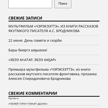
Поиск
СВЕЖИЕ ЗАПИСИ
МУЛЬТФИЛЬМ «ЧЭРЭКЭЭТТЭ», ИЗ КНИГИ РАССКАЗОВ
ЯКУТМКОГО ПИСАТЕЛЯ А.С. БРОДНИКОВА
22 июня. День памяти и скорби
Бары бииргэ ааҕыахха!
«ЭБЭЭ АҺАТАР, ЭБЭЭ ААҔАР»
Премьера мультфильма «ЧЭРЭКЭЭТТЭ», из книги
рассказов якутского писателя-фронтовика, прозаика
Алексея Спиридоновича Бродникова
СВЕЖИЕ КОММЕНТАРИИ
Руслан
к
«ТӨЛӨЙ ТУРУУ ҮЛЭҺИТ ДЬОНО»