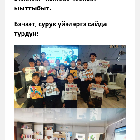
ыыттыбыт.
Бэчээт, сурук үйэлэргэ сайда
турдун!