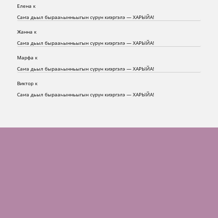
Елена
к
Саҥа дьыл бырааһынньыгын сүрүн киэргэлэ — ХАРЫЙА!
Жанна
к
Саҥа дьыл бырааһынньыгын сүрүн киэргэлэ — ХАРЫЙА!
Марфа
к
Саҥа дьыл бырааһынньыгын сүрүн киэргэлэ — ХАРЫЙА!
Виктор
к
Саҥа дьыл бырааһынньыгын сүрүн киэргэлэ — ХАРЫЙА!