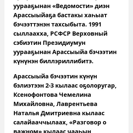
уурааҕынан «Ведомости» диэн
Арассыыйаҕа бастакы хаһыат
бэчээттэнэн тахсыбыта. 1991
сыллаахха, РСФСР Верховный
сэбиэтин Президиумун
уурааҕынан Арассыыйа бэчээтин
күнүнэн биллэриллибитэ.
Арассыыйа бэчээтин күнүн
бэлиэтээн 2-3 кылаас оҕолоругар,
Ксенофонтова Чемелина
Михайловна, Лаврентьева
Наталья Дмитриевна кылаас
салайааччылаах, «Разговор о
важном» кылаас чааһын