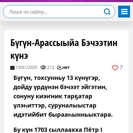
Бүгүн-Арассыыйа Бэчээтин
күнэ
7
13/01/2025
212
нет
Бүгүн, тохсунньу 13 күнүгэр,
дойду үрдүнэн бэчээт эйгэтин,
сонуну киэҥник тарҕатар
үлэһиттэр, суруналыыстар
идэтийбит бырааһынньыктара.
Бу күн 1703 сыллаахха Пётр I