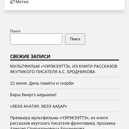
Метки:
Поиск
Поиск
СВЕЖИЕ ЗАПИСИ
МУЛЬТФИЛЬМ «ЧЭРЭКЭЭТТЭ», ИЗ КНИГИ РАССКАЗОВ
ЯКУТМКОГО ПИСАТЕЛЯ А.С. БРОДНИКОВА
22 июня. День памяти и скорби
Бары бииргэ ааҕыахха!
«ЭБЭЭ АҺАТАР, ЭБЭЭ ААҔАР»
Премьера мультфильма «ЧЭРЭКЭЭТТЭ», из книги
рассказов якутского писателя-фронтовика, прозаика
Алексея Спиридоновича Бродникова