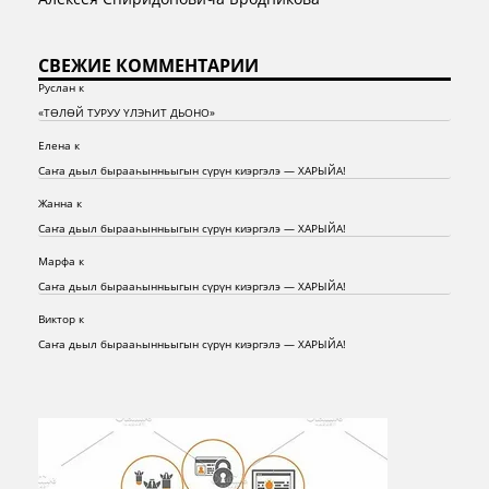
СВЕЖИЕ КОММЕНТАРИИ
Руслан
к
«ТӨЛӨЙ ТУРУУ ҮЛЭҺИТ ДЬОНО»
Елена
к
Саҥа дьыл бырааһынньыгын сүрүн киэргэлэ — ХАРЫЙА!
Жанна
к
Саҥа дьыл бырааһынньыгын сүрүн киэргэлэ — ХАРЫЙА!
Марфа
к
Саҥа дьыл бырааһынньыгын сүрүн киэргэлэ — ХАРЫЙА!
Виктор
к
Саҥа дьыл бырааһынньыгын сүрүн киэргэлэ — ХАРЫЙА!